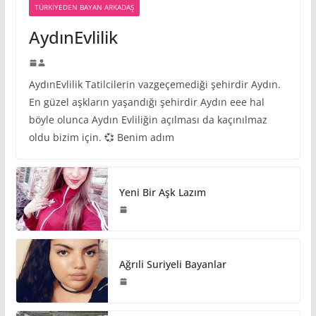
TÜRKIYEDEN BAYAN ARKADAŞ
AydınEvlilik
AydınEvlilik Tatilcilerin vazgeçemediği şehirdir Aydın.
En güzel aşkların yaşandığı şehirdir Aydın eee hal
böyle olunca Aydın Evliliğin açılması da kaçınılmaz
oldu bizim için. 💞 Benim adım
Yeni Bir Aşk Lazım
Ağrıli Suriyeli Bayanlar