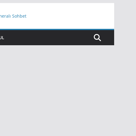
meralı Sohbet
UL