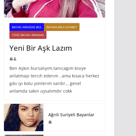
BAYAN ARKADAS BUL
BAYANLARLA SOHBET
CIDDI BAYAN ARKADAS
Yeni Bir Aşk Lazım
Ben Aşkın bursalıyım.tanıcagım kısıye
anlatmayı tercıh ederım ..ama kısaca herkez
gıbı ıyı kotu yonlerım vardır… genel
anlamda sakın uysalımdır cokk
Ağrıli Suriyeli Bayanlar