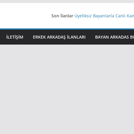
Son İlanlar
Üyeliksiz Bayanlarla Canlı Ka
Yeni Bir Aşk Lazım
Ağrıli Suriyeli Bayanlar
iş arayanlara iş
İLETIŞIM
ERKEK ARKADAŞ ILANLARI
BAYAN ARKADAS B
İstanbul arkadaş arıyorum