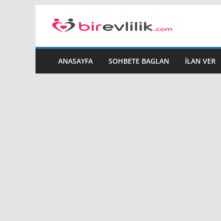
Skip
to
content
ANASAYFA
SOHBETE BAGLAN
İLAN VER