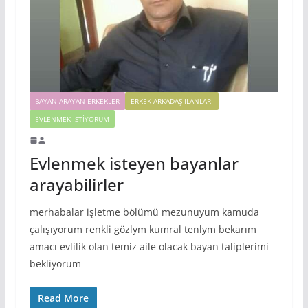
BAYAN ARAYAN ERKEKLER
ERKEK ARKADAŞ ILANLARI
EVLENMEK İSTIYORUM
Evlenmek isteyen bayanlar
arayabilirler
merhabalar işletme bölümü mezunuyum kamuda
çalışıyorum renkli gözlym kumral tenlym bekarım
amacı evlilik olan temiz aile olacak bayan taliplerimi
bekliyorum
Read More