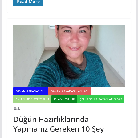
Read More
BAYAN ARKADAS BUL
BAYAN ARKADAS ILANLARI
EVLENMEK İSTIYORUM
İSLAMI EVLILIK
ŞEHIR ŞEHIR BAYAN ARKADAS
Düğün Hazırlıklarında
Yapmanız Gereken 10 Şey