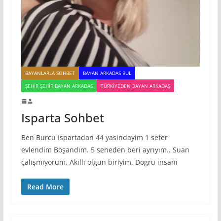
BAYANLARLA SOHBET
BAYAN ARKADAS BUL
ŞEHIR ŞEHIR BAYAN ARKADAS
TÜRKIYEDEN BAYAN ARKADAŞ
Isparta Sohbet
Ben Burcu Ispartadan 44 yasindayim 1 sefer
evlendim Boşandım. 5 seneden beri ayrıyım.. Suan
çalışmıyorum. Akıllı olgun biriyim. Dogru insanı
Read More