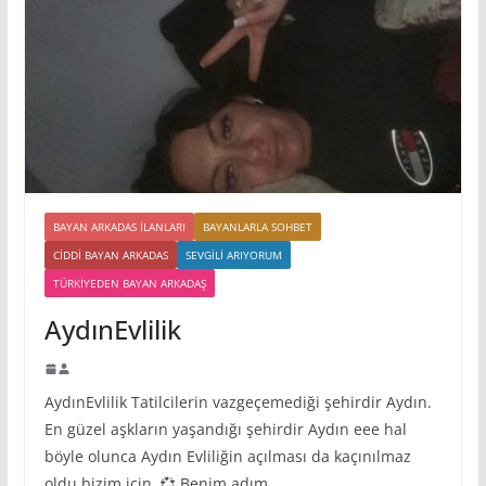
BAYAN ARKADAS ILANLARI
BAYANLARLA SOHBET
CIDDI BAYAN ARKADAS
SEVGILI ARIYORUM
TÜRKIYEDEN BAYAN ARKADAŞ
AydınEvlilik
AydınEvlilik Tatilcilerin vazgeçemediği şehirdir Aydın.
En güzel aşkların yaşandığı şehirdir Aydın eee hal
böyle olunca Aydın Evliliğin açılması da kaçınılmaz
oldu bizim için. 💞 Benim adım