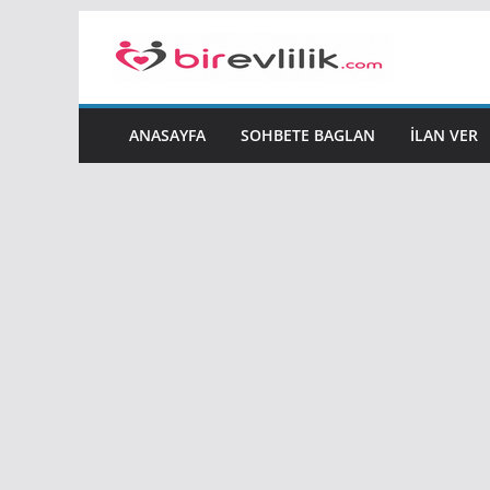
Skip
to
content
ANASAYFA
SOHBETE BAGLAN
İLAN VER