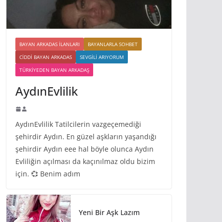
BAYAN ARKADAS ILANLARI
BAYANLARLA SOHBET
CIDDI BAYAN ARKADAS
SEVGILI ARIYORUM
TÜRKIYEDEN BAYAN ARKADAŞ
AydınEvlilik
AydınEvlilik Tatilcilerin vazgeçemediği
şehirdir Aydın. En güzel aşkların yaşandığı
şehirdir Aydın eee hal böyle olunca Aydın
Evliliğin açılması da kaçınılmaz oldu bizim
için. 💞 Benim adım
Yeni Bir Aşk Lazım