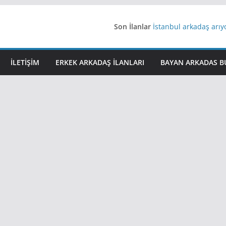
Son İlanlar
İstanbul arkadaş arı
AydınEvlilik
Yeni Bir Aşk Lazım
Ağrıli Suriyeli Bayanl
İLETIŞIM
ERKEK ARKADAŞ ILANLARI
BAYAN ARKADAS B
iş arayanlara iş