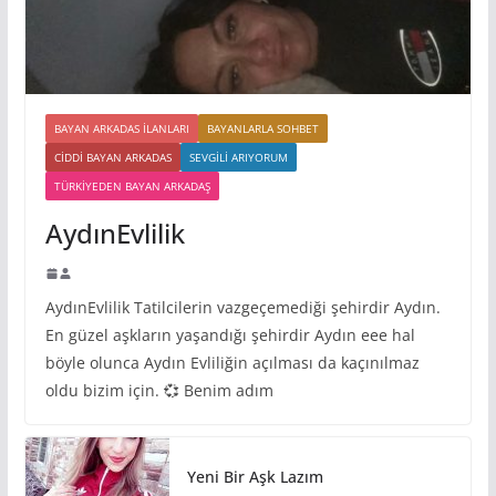
BAYAN ARKADAS ILANLARI
BAYANLARLA SOHBET
CIDDI BAYAN ARKADAS
SEVGILI ARIYORUM
TÜRKIYEDEN BAYAN ARKADAŞ
AydınEvlilik
AydınEvlilik Tatilcilerin vazgeçemediği şehirdir Aydın.
En güzel aşkların yaşandığı şehirdir Aydın eee hal
böyle olunca Aydın Evliliğin açılması da kaçınılmaz
oldu bizim için. 💞 Benim adım
Yeni Bir Aşk Lazım