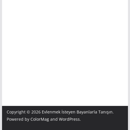
Copyright © 2026
Evlenmek İsteyen Bayanlarla Tanışın
.
Powered by
ColorMag
and
WordPress
.