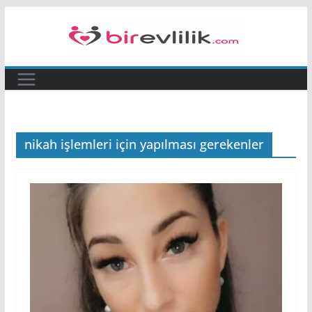
Skip
to
content
nikah işlemleri için yapılması gerekenler