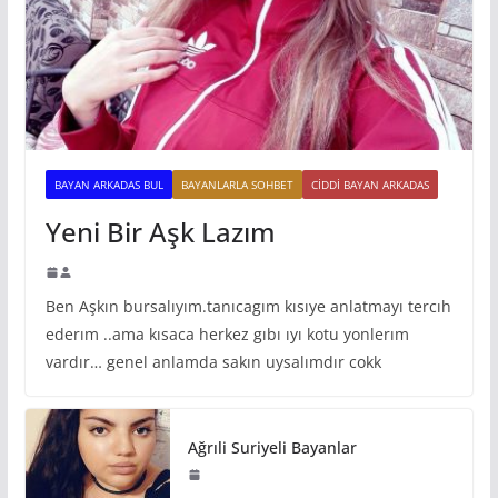
BAYAN ARKADAS BUL
BAYANLARLA SOHBET
CIDDI BAYAN ARKADAS
Yeni Bir Aşk Lazım
Ben Aşkın bursalıyım.tanıcagım kısıye anlatmayı tercıh
ederım ..ama kısaca herkez gıbı ıyı kotu yonlerım
vardır… genel anlamda sakın uysalımdır cokk
Ağrıli Suriyeli Bayanlar