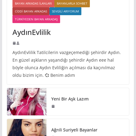
BAYAN ARKADAS ILANLARI
BAYANLARLA SOHBET
CIDDI BAYAN ARKADAS
SEVGILI ARIYORUM
TÜRKIYEDEN BAYAN ARKADAŞ
AydınEvlilik
AydınEvlilik Tatilcilerin vazgeçemediği şehirdir Aydın.
En güzel aşkların yaşandığı şehirdir Aydın eee hal
böyle olunca Aydın Evliliğin açılması da kaçınılmaz
oldu bizim için. 💞 Benim adım
Yeni Bir Aşk Lazım
Ağrıli Suriyeli Bayanlar