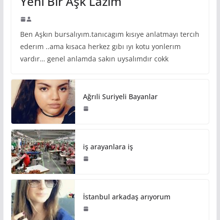
Yeni Bir Aşk Lazım
Ben Aşkın bursalıyım.tanıcagım kısıye anlatmayı tercıh
ederım ..ama kısaca herkez gıbı ıyı kotu yonlerım
vardır… genel anlamda sakın uysalımdır cokk
Ağrıli Suriyeli Bayanlar
iş arayanlara iş
İstanbul arkadaş arıyorum