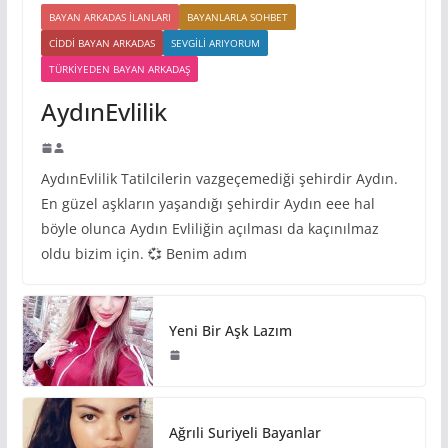
BAYAN ARKADAS ILANLARI
BAYANLARLA SOHBET
CIDDI BAYAN ARKADAS
SEVGILI ARIYORUM
TÜRKIYEDEN BAYAN ARKADAŞ
AydınEvlilik
AydınEvlilik Tatilcilerin vazgeçemediği şehirdir Aydın.
En güzel aşkların yaşandığı şehirdir Aydın eee hal
böyle olunca Aydın Evliliğin açılması da kaçınılmaz
oldu bizim için. 💞 Benim adım
Yeni Bir Aşk Lazım
Ağrıli Suriyeli Bayanlar