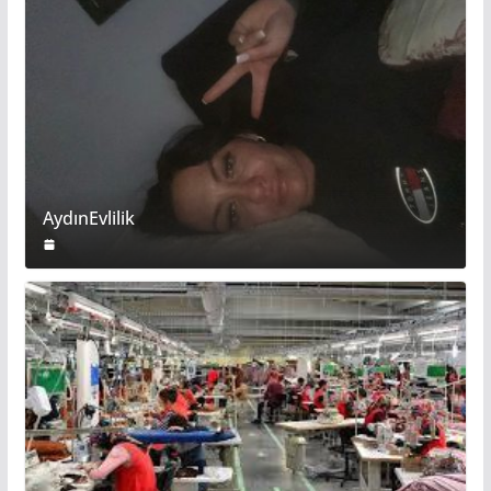
E
AydınEvlilik