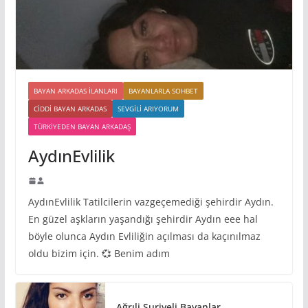
BAYAN ARKADAS ILANLARI
BAYANLARLA SOHBET
CIDDI BAYAN ARKADAS
SEVGILI ARIYORUM
TÜRKIYEDEN BAYAN ARKADAŞ
AydınEvlilik
AydınEvlilik Tatilcilerin vazgeçemediği şehirdir Aydın.
En güzel aşkların yaşandığı şehirdir Aydın eee hal
böyle olunca Aydın Evliliğin açılması da kaçınılmaz
oldu bizim için. 💞 Benim adım
Ağrıli Suriyeli Bayanlar