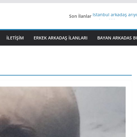
Son İlanlar
İstanbul arkadaş arı
AydınEvlilik
Yeni Bir Aşk Lazım
Ağrıli Suriyeli Bayanl
İLETIŞIM
ERKEK ARKADAŞ ILANLARI
BAYAN ARKADAS B
iş arayanlara iş