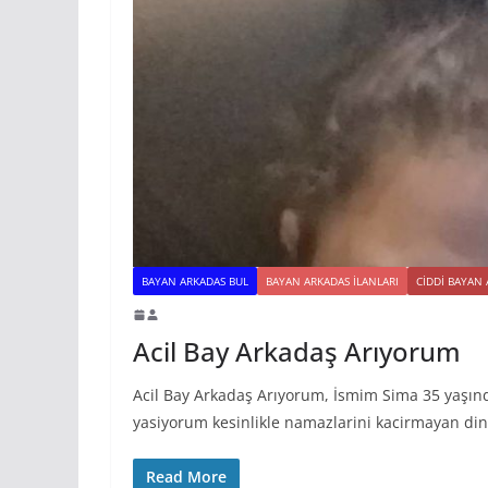
BAYAN ARKADAS BUL
BAYAN ARKADAS ILANLARI
CIDDI BAYAN
Acil Bay Arkadaş Arıyorum
Acil Bay Arkadaş Arıyorum, İsmim Sima 35 yaşınd
yasiyorum kesinlikle namazlarini kacirmayan din
Read More