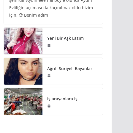
şehirdir Aydın eee hal böyle olunca Aydın
Evliliğin açılması da kaçınılmaz oldu bizim
için. 💞 Benim adım
Yeni Bir Aşk Lazım
Ağrıli Suriyeli Bayanlar
iş arayanlara iş