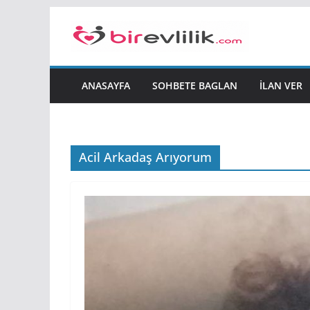
Skip
to
content
ANASAYFA
SOHBETE BAGLAN
İLAN VER
Acil Arkadaş Arıyorum