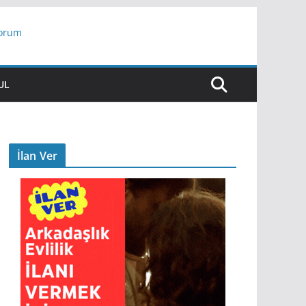
yorum
ar
UL
İlan Ver