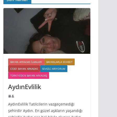
BAYAN ARKADAS ILANLARI
BAYANLARLA SOHBET
CIDDI BAYAN ARKADAS
SEVGILI ARIYORUM
TÜRKIYEDEN BAYAN ARKADAŞ
AydınEvlilik
AydınEvlilik Tatilcilerin vazgeçemediği
şehirdir Aydın. En güzel aşkların yaşandığı