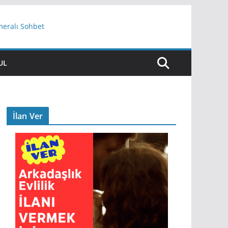
meralı Sohbet
UL
İlan Ver