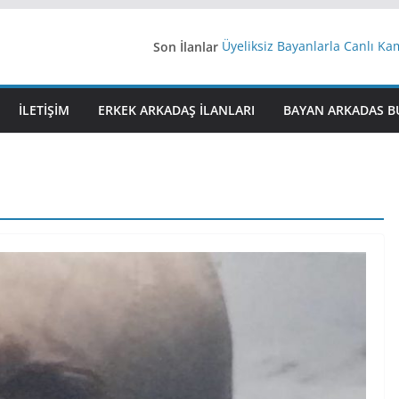
Son İlanlar
Üyeliksiz Bayanlarla Canlı Ka
Yeni Bir Aşk Lazım
Ağrıli Suriyeli Bayanlar
iş arayanlara iş
İLETIŞIM
ERKEK ARKADAŞ ILANLARI
BAYAN ARKADAS B
İstanbul arkadaş arıyorum