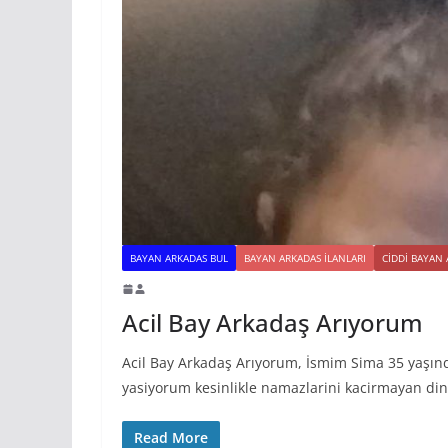
BAYAN ARKADAS BUL
BAYAN ARKADAS ILANLARI
CIDDI BAYAN
Acil Bay Arkadaş Arıyorum
Acil Bay Arkadaş Arıyorum, İsmim Sima 35 yaşınd
yasiyorum kesinlikle namazlarini kacirmayan din
Read More