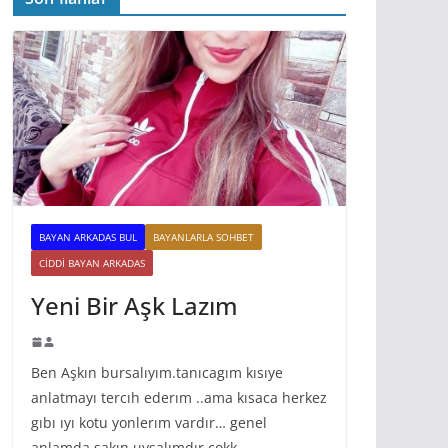
BAYAN ARKADAS BUL
BAYANLARLA SOHBET
CIDDI BAYAN ARKADAS
Yeni Bir Aşk Lazım
Ben Aşkın bursalıyım.tanıcagım kısıye
anlatmayı tercıh ederım ..ama kısaca herkez
gıbı ıyı kotu yonlerım vardır… genel
anlamda sakın uysalımdır cokk