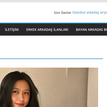
Son İlanlar
İstanbul arkadaş arı
AydınEvlilik
Yeni Bir Aşk Lazım
Ağrıli Suriyeli Bayanl
İLETIŞIM
ERKEK ARKADAŞ ILANLARI
BAYAN ARKADAS B
iş arayanlara iş