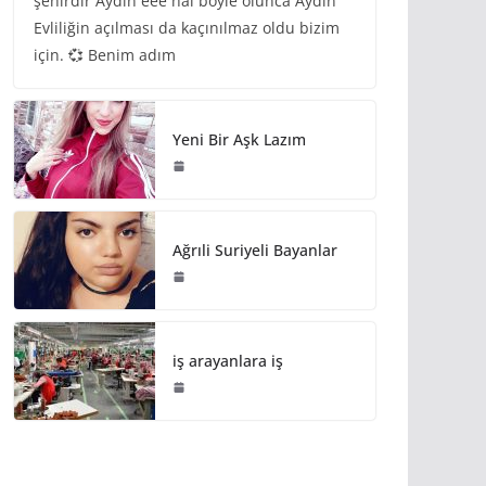
şehirdir Aydın eee hal böyle olunca Aydın
Evliliğin açılması da kaçınılmaz oldu bizim
için. 💞 Benim adım
Yeni Bir Aşk Lazım
Ağrıli Suriyeli Bayanlar
iş arayanlara iş