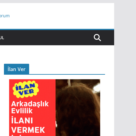
yorum
ar
UL
İlan Ver