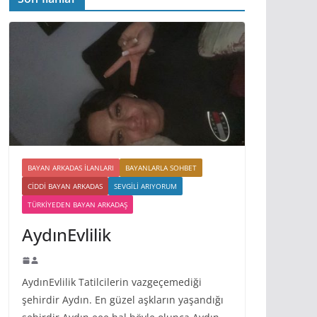
BAYAN ARKADAS ILANLARI
BAYANLARLA SOHBET
CIDDI BAYAN ARKADAS
SEVGILI ARIYORUM
TÜRKIYEDEN BAYAN ARKADAŞ
AydınEvlilik
AydınEvlilik Tatilcilerin vazgeçemediği
şehirdir Aydın. En güzel aşkların yaşandığı