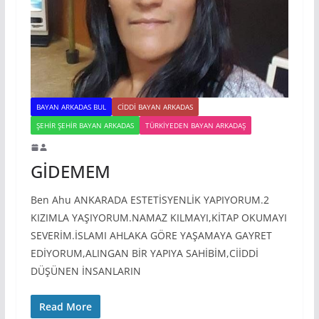
BAYAN ARKADAS BUL
CIDDI BAYAN ARKADAS
ŞEHIR ŞEHIR BAYAN ARKADAS
TÜRKIYEDEN BAYAN ARKADAŞ
GİDEMEM
Ben Ahu ANKARADA ESTETİSYENLİK YAPIYORUM.2
KIZIMLA YAŞIYORUM.NAMAZ KILMAYI,KİTAP OKUMAYI
SEVERİM.İSLAMI AHLAKA GÖRE YAŞAMAYA GAYRET
EDİYORUM,ALINGAN BİR YAPIYA SAHİBİM,CİİDDİ
DÜŞÜNEN İNSANLARIN
Read More