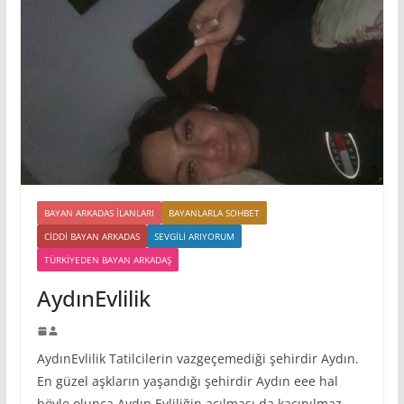
BAYAN ARKADAS ILANLARI
BAYANLARLA SOHBET
CIDDI BAYAN ARKADAS
SEVGILI ARIYORUM
TÜRKIYEDEN BAYAN ARKADAŞ
AydınEvlilik
AydınEvlilik Tatilcilerin vazgeçemediği şehirdir Aydın.
En güzel aşkların yaşandığı şehirdir Aydın eee hal
böyle olunca Aydın Evliliğin açılması da kaçınılmaz