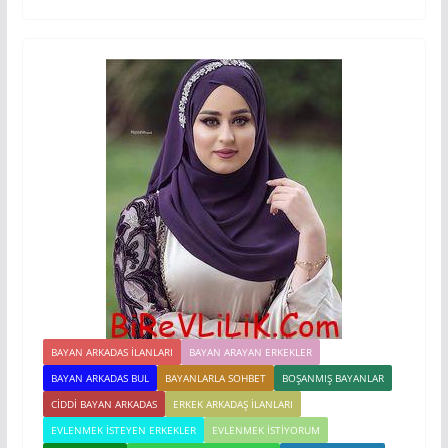
BAYAN ARKADAS ILANLARI
BAYAN ARAYAN ERKEKLER
BAYAN ARKADAS BUL
BAYANLARLA SOHBET
BOŞANMIŞ BAYANLAR
CIDDI BAYAN ARKADAS
ERKEK ARKADAŞ ILANLARI
EVLENMEK İSTEYEN ERKEKLER
EVLENMEK İSTIYORUM