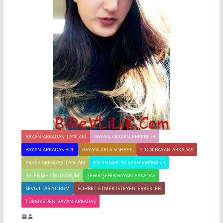
BAYAN ARKADAS ILANLARI
BAYAN ARAYAN ERKEKLER
BAYAN ARKADAS BUL
BAYANLARLA SOHBET
CIDDI BAYAN ARKADAS
ERKEK ARKADAŞ ILANLARI
EVLENMEK İSTEYEN ERKEKLER
EVLENMEK İSTIYORUM
ŞEHIR ŞEHIR BAYAN ARKADAS
SEVGILI ARIYORUM
SOHBET ETMEK İSTEYEN ERKEKLER
TÜRKIYEDEN BAYAN ARKADAŞ