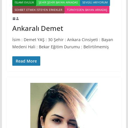
İSLAMI EVLILIK
ŞEHIR ŞEHIR BAYAN ARKADAS
SEVGILI ARIYORUM
SOHBET ETMEK İSTEYEN ERKEKLER
TÜRKIYEDEN BAYAN ARKADAŞ
Ankaralı Demet
İsim : Demet YAŞ : 30 Şehir : Ankara Cinsiyeti : Bayan
Medeni Hali : Bekar Eğitim Durumu : Belirtilmemiş
Read More