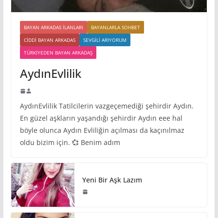
BAYAN ARKADAS ILANLARI
BAYANLARLA SOHBET
CIDDI BAYAN ARKADAS
SEVGILI ARIYORUM
TÜRKIYEDEN BAYAN ARKADAŞ
AydınEvlilik
AydınEvlilik Tatilcilerin vazgeçemediği şehirdir Aydın.
En güzel aşkların yaşandığı şehirdir Aydın eee hal
böyle olunca Aydın Evliliğin açılması da kaçınılmaz
oldu bizim için. 💞 Benim adım
Yeni Bir Aşk Lazım