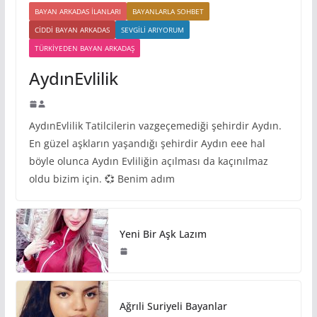
BAYAN ARKADAS ILANLARI
BAYANLARLA SOHBET
CIDDI BAYAN ARKADAS
SEVGILI ARIYORUM
TÜRKIYEDEN BAYAN ARKADAŞ
AydınEvlilik
AydınEvlilik Tatilcilerin vazgeçemediği şehirdir Aydın.
En güzel aşkların yaşandığı şehirdir Aydın eee hal
böyle olunca Aydın Evliliğin açılması da kaçınılmaz
oldu bizim için. 💞 Benim adım
Yeni Bir Aşk Lazım
Ağrıli Suriyeli Bayanlar