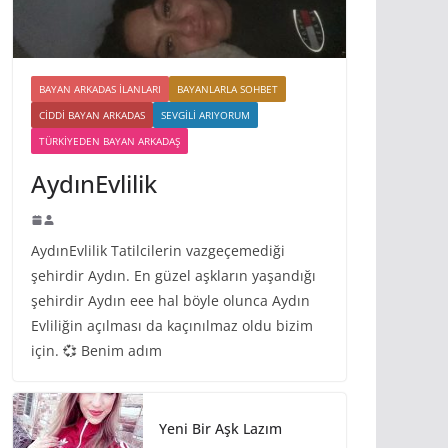
BAYAN ARKADAS ILANLARI
BAYANLARLA SOHBET
CIDDI BAYAN ARKADAS
SEVGILI ARIYORUM
TÜRKIYEDEN BAYAN ARKADAŞ
AydınEvlilik
AydınEvlilik Tatilcilerin vazgeçemediği
şehirdir Aydın. En güzel aşkların yaşandığı
şehirdir Aydın eee hal böyle olunca Aydın
Evliliğin açılması da kaçınılmaz oldu bizim
için. 💞 Benim adım
Yeni Bir Aşk Lazım