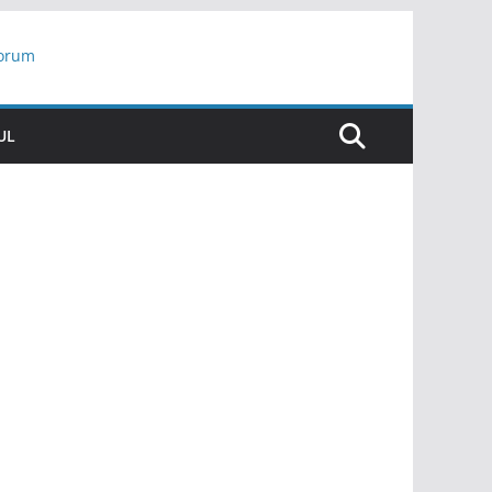
yorum
ar
UL