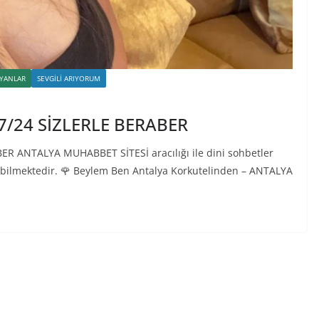
YANLAR
SEVGILI ARIYORUM
7/24 SİZLERLE BERABER
R ANTALYA MUHABBET SİTESİ aracılığı ile dini sohbetler
ınabilmektedir. 🌹 Beylem Ben Antalya Korkutelinden – ANTALYA