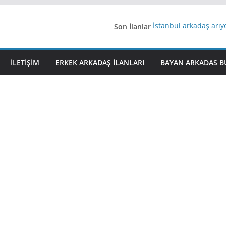
Son İlanlar
İstanbul arkadaş arı
AydınEvlilik
Yeni Bir Aşk Lazım
Ağrıli Suriyeli Bayanl
İLETIŞIM
ERKEK ARKADAŞ ILANLARI
BAYAN ARKADAS B
iş arayanlara iş