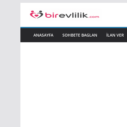
Skip
to
content
ANASAYFA
SOHBETE BAGLAN
İLAN VER