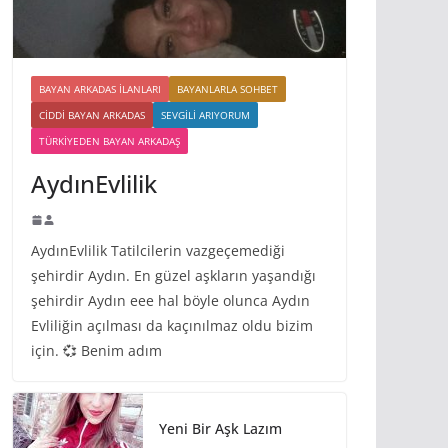
BAYAN ARKADAS ILANLARI
BAYANLARLA SOHBET
CIDDI BAYAN ARKADAS
SEVGILI ARIYORUM
TÜRKIYEDEN BAYAN ARKADAŞ
AydınEvlilik
AydınEvlilik Tatilcilerin vazgeçemediği
şehirdir Aydın. En güzel aşkların yaşandığı
şehirdir Aydın eee hal böyle olunca Aydın
Evliliğin açılması da kaçınılmaz oldu bizim
için. 💞 Benim adım
Yeni Bir Aşk Lazım