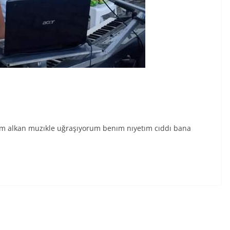
ım alkan muzıkle uğraşıyorum benım nıyetım cıddı bana