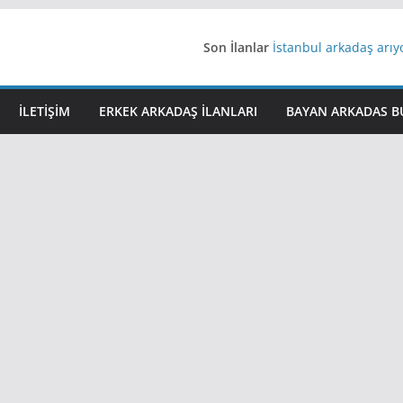
Son İlanlar
İstanbul arkadaş arı
AydınEvlilik
Yeni Bir Aşk Lazım
Ağrıli Suriyeli Bayanl
İLETIŞIM
ERKEK ARKADAŞ ILANLARI
BAYAN ARKADAS B
iş arayanlara iş