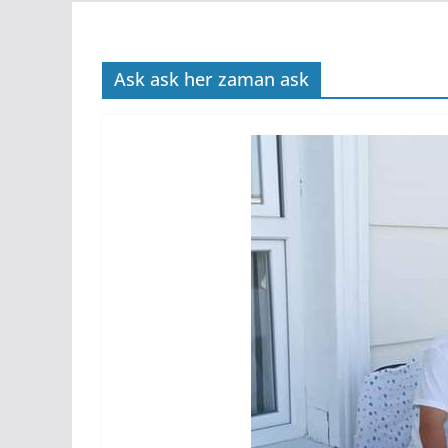
Ask ask her zaman ask