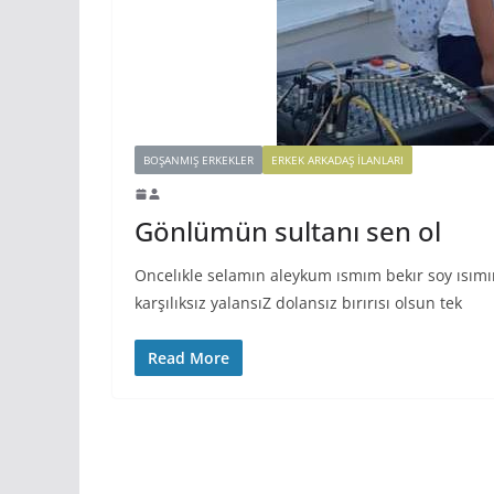
BOŞANMIŞ ERKEKLER
ERKEK ARKADAŞ ILANLARI
Gönlümün sultanı sen ol
Oncelıkle selamın aleykum ısmım bekır soy ısım
karşılıksız yalansıZ dolansız bırırısı olsun tek
Read More