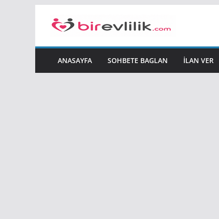
Skip
to
content
ANASAYFA
SOHBETE BAGLAN
İLAN VER