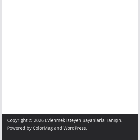
Copyright © 2026
Evlenmek İsteyen Bayanlarla Tanışın
.
Powered by
ColorMag
and
WordPress
.