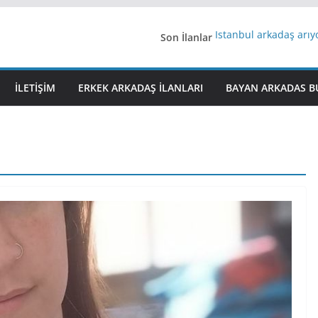
Son İlanlar
İstanbul arkadaş arı
AydınEvlilik
Yeni Bir Aşk Lazım
Ağrıli Suriyeli Bayanl
İLETIŞIM
ERKEK ARKADAŞ ILANLARI
BAYAN ARKADAS B
iş arayanlara iş