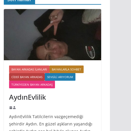
BAYAN ARKADAS ILANLARI
BAYANLARLA SOHBET
CIDDI BAYAN ARKADAS
SEVGILI ARIYORUM
TÜRKIYEDEN BAYAN ARKADAŞ
AydınEvlilik
AydınEvlilik Tatilcilerin vazgeçemediği
şehirdir Aydın. En güzel aşkların yaşandığı