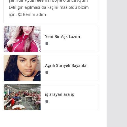
şehirdir Aydın eee hal böyle olunca Aydın
Evliliğin açılması da kaçınılmaz oldu bizim
için. 💞 Benim adım
Yeni Bir Aşk Lazım
Ağrıli Suriyeli Bayanlar
iş arayanlara iş