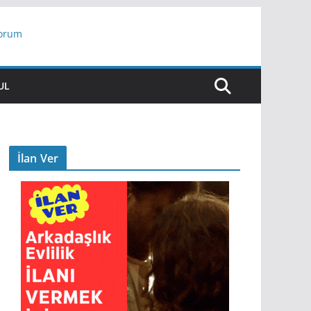
yorum
ar
UL
İlan Ver