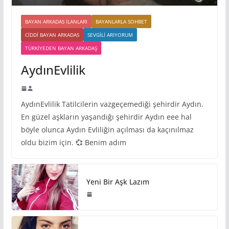
BAYAN ARKADAS ILANLARI
BAYANLARLA SOHBET
CIDDI BAYAN ARKADAS
SEVGILI ARIYORUM
TÜRKIYEDEN BAYAN ARKADAŞ
AydınEvlilik
AydınEvlilik Tatilcilerin vazgeçemediği şehirdir Aydın.
En güzel aşkların yaşandığı şehirdir Aydın eee hal
böyle olunca Aydın Evliliğin açılması da kaçınılmaz
oldu bizim için. 💞 Benim adım
Yeni Bir Aşk Lazım