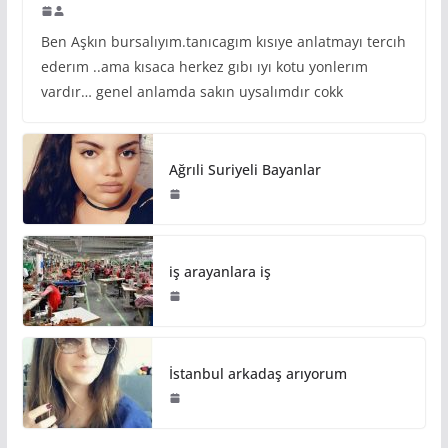
Ben Aşkın bursalıyım.tanıcagım kısıye anlatmayı tercıh
ederım ..ama kısaca herkez gıbı ıyı kotu yonlerım
vardır… genel anlamda sakın uysalımdır cokk
Ağrıli Suriyeli Bayanlar
iş arayanlara iş
İstanbul arkadaş arıyorum