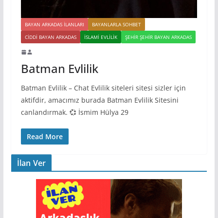
BAYAN ARKADAS ILANLARI
BAYANLARLA SOHBET
CIDDI BAYAN ARKADAS
İSLAMI EVLILIK
ŞEHIR ŞEHIR BAYAN ARKADAS
Batman Evlilik
Batman Evlilik – Chat Evlilik siteleri sitesi sizler için
aktifdir, amacımız burada Batman Evlilik Sitesini
canlandırmak. 💞 İsmim Hülya 29
Read More
İlan Ver