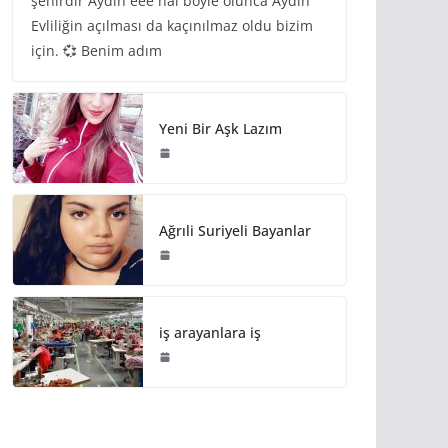
şehirdir Aydın eee hal böyle olunca Aydın
Evliliğin açılması da kaçınılmaz oldu bizim
için. 💞 Benim adım
Yeni Bir Aşk Lazım
Ağrıli Suriyeli Bayanlar
iş arayanlara iş