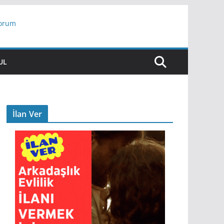
yorum
ar
UL
İlan Ver