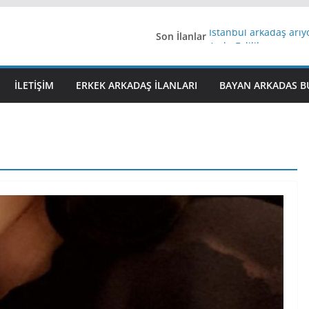
Son İlanlar
İstanbul arkadaş arı
AydınEvlilik
Yeni Bir Aşk Lazım
Ağrıli Suriyeli Bayanl
İLETIŞIM
ERKEK ARKADAŞ ILANLARI
BAYAN ARKADAS B
iş arayanlara iş