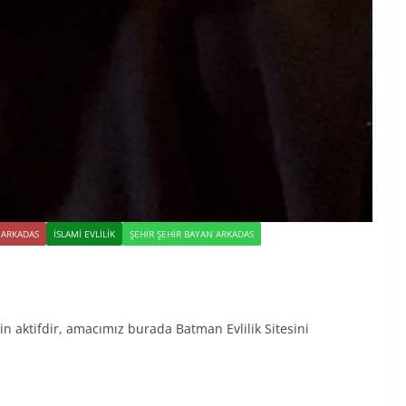
 ARKADAS
İSLAMI EVLILIK
ŞEHIR ŞEHIR BAYAN ARKADAS
 için aktifdir, amacımız burada Batman Evlilik Sitesini