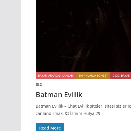
BAYAN ARKADAS ILANLARI
BAYANLARLA SOHBET
CIDDI BAYAN
Batman Evlilik
Batman Evlilik – Chat Evlilik siteleri sitesi sizler
canlandırmak. 💞 İsmim Hülya 29
Read More