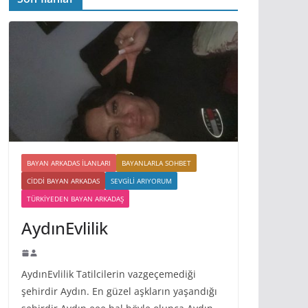
BAYAN ARKADAS ILANLARI
BAYANLARLA SOHBET
CIDDI BAYAN ARKADAS
SEVGILI ARIYORUM
TÜRKIYEDEN BAYAN ARKADAŞ
AydınEvlilik
AydınEvlilik Tatilcilerin vazgeçemediği
şehirdir Aydın. En güzel aşkların yaşandığı