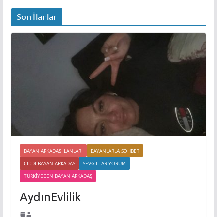
Son İlanlar
BAYAN ARKADAS ILANLARI
BAYANLARLA SOHBET
CIDDI BAYAN ARKADAS
SEVGILI ARIYORUM
TÜRKIYEDEN BAYAN ARKADAŞ
AydınEvlilik