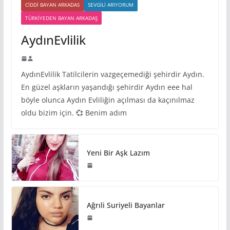
CIDDI BAYAN ARKADAS
SEVGILI ARIYORUM
TÜRKIYEDEN BAYAN ARKADAŞ
AydınEvlilik
AydınEvlilik Tatilcilerin vazgeçemediği şehirdir Aydın.
En güzel aşkların yaşandığı şehirdir Aydın eee hal
böyle olunca Aydın Evliliğin açılması da kaçınılmaz
oldu bizim için. 💞 Benim adım
Yeni Bir Aşk Lazım
Ağrıli Suriyeli Bayanlar