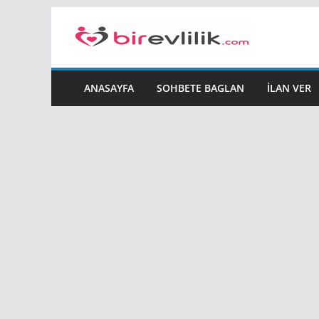
Skip
to
content
ANASAYFA
SOHBETE BAGLAN
İLAN VER