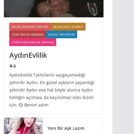
BAYAN ARKADAS ILANLARI
BAYANLARLA SOHBET
CIDDI BAYAN ARKADAS
SEVGILI ARIYORUM
TÜRKIYEDEN BAYAN ARKADAŞ
AydınEvlilik
AydınEvlilik Tatilcilerin vazgeçemediği
şehirdir Aydın. En güzel aşkların yaşandığı
şehirdir Aydın eee hal böyle olunca Aydın
Evliliğin açılması da kaçınılmaz oldu bizim
için. 💞 Benim adım
Yeni Bir Aşk Lazım