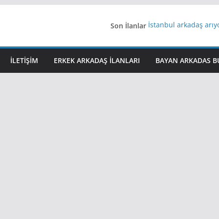
Son İlanlar
İstanbul arkadaş arı
AydınEvlilik
Yeni Bir Aşk Lazım
Ağrıli Suriyeli Bayanl
İLETIŞIM
ERKEK ARKADAŞ ILANLARI
BAYAN ARKADAS B
iş arayanlara iş