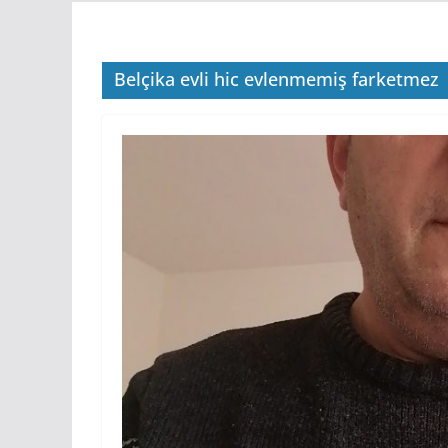
Belçika evli hic evlenmemiş farketmez