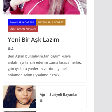
BAYAN ARKADAS BUL
BAYANLARLA SOHBET
CIDDI BAYAN ARKADAS
Yeni Bir Aşk Lazım
Ben Aşkın bursalıyım.tanıcagım kısıye
anlatmayı tercıh ederım ..ama kısaca herkez
gıbı ıyı kotu yonlerım vardır… genel
anlamda sakın uysalımdır cokk
Ağrıli Suriyeli Bayanlar