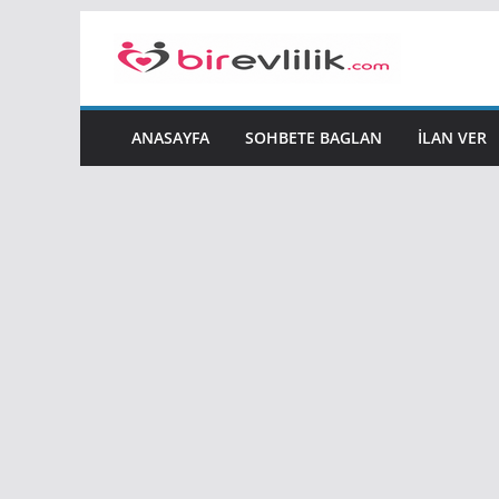
Skip
to
content
ANASAYFA
SOHBETE BAGLAN
İLAN VER