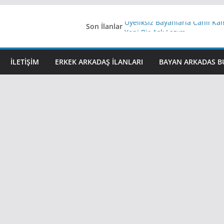
Son İlanlar
Üyeliksiz Bayanlarla Canlı Ka
Yeni Bir Aşk Lazım
Ağrıli Suriyeli Bayanlar
iş arayanlara iş
İLETIŞIM
ERKEK ARKADAŞ ILANLARI
BAYAN ARKADAS B
İstanbul arkadaş arıyorum