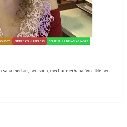
SOHBET
CIDDI BAYAN ARKADAS
ŞEHIR ŞEHIR BAYAN ARKADAS
n sana mecbur, ben sana, mecbur merhaba öncelikle ben