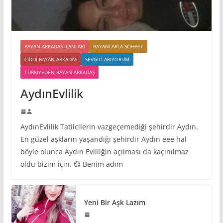
BAYAN ARKADAS ILANLARI
BAYANLARLA SOHBET
CIDDI BAYAN ARKADAS
SEVGILI ARIYORUM
TÜRKIYEDEN BAYAN ARKADAŞ
AydınEvlilik
AydınEvlilik Tatilcilerin vazgeçemediği şehirdir Aydın.
En güzel aşkların yaşandığı şehirdir Aydın eee hal
böyle olunca Aydın Evliliğin açılması da kaçınılmaz
oldu bizim için. 💞 Benim adım
Yeni Bir Aşk Lazım