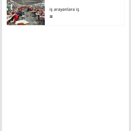
iş arayanlara iş