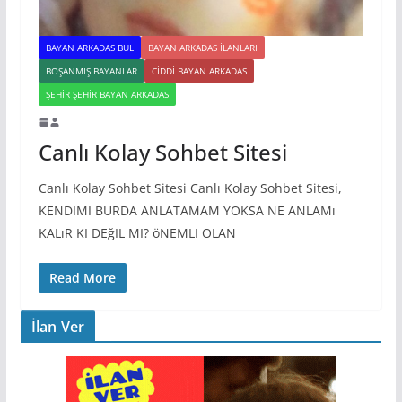
BAYAN ARKADAS BUL
BAYAN ARKADAS ILANLARI
BOŞANMIŞ BAYANLAR
CIDDI BAYAN ARKADAS
ŞEHIR ŞEHIR BAYAN ARKADAS
Canlı Kolay Sohbet Sitesi
Canlı Kolay Sohbet Sitesi Canlı Kolay Sohbet Sitesi,
KENDIMI BURDA ANLATAMAM YOKSA NE ANLAMı
KALıR KI DEğIL MI? öNEMLI OLAN
Read More
İlan Ver