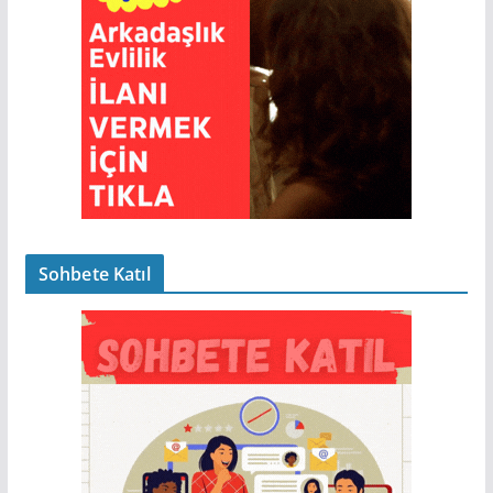
Sohbete Katıl