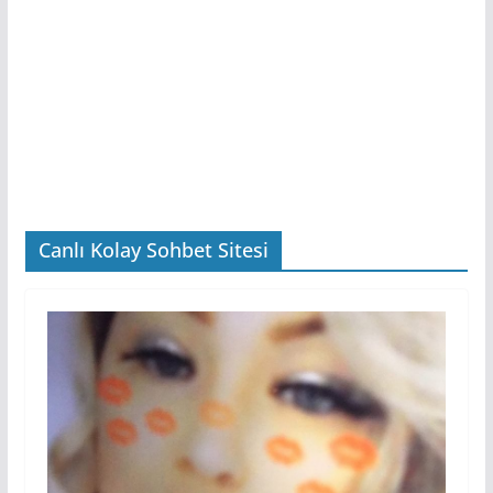
Canlı Kolay Sohbet Sitesi