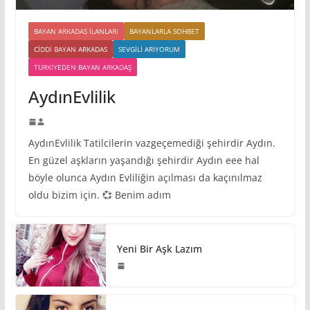
BAYAN ARKADAS ILANLARI
BAYANLARLA SOHBET
CIDDI BAYAN ARKADAS
SEVGILI ARIYORUM
TÜRKIYEDEN BAYAN ARKADAŞ
AydınEvlilik
AydınEvlilik Tatilcilerin vazgeçemediği şehirdir Aydın.
En güzel aşkların yaşandığı şehirdir Aydın eee hal
böyle olunca Aydın Evliliğin açılması da kaçınılmaz
oldu bizim için. 💞 Benim adım
Yeni Bir Aşk Lazım