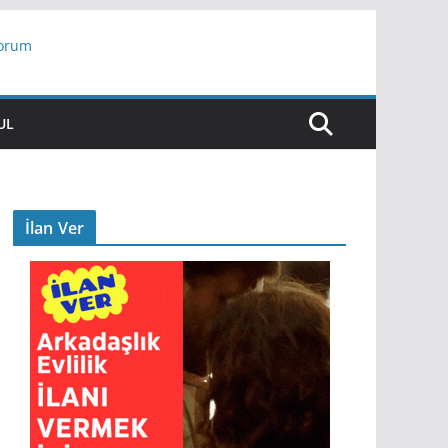
yorum
ar
UL
İlan Ver