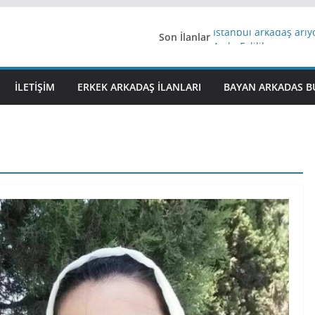
Son İlanlar
İstanbul arkadaş arı
AydınEvlilik
Yeni Bir Aşk Lazım
Ağrıli Suriyeli Bayanl
İLETIŞIM
ERKEK ARKADAŞ ILANLARI
BAYAN ARKADAS B
iş arayanlara iş