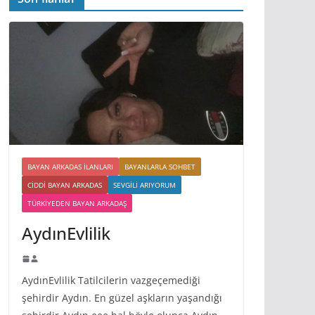
BAYAN ARKADAS ILANLARI
BAYANLARLA SOHBET
CIDDI BAYAN ARKADAS
SEVGILI ARIYORUM
TÜRKIYEDEN BAYAN ARKADAŞ
AydınEvlilik
AydınEvlilik Tatilcilerin vazgeçemediği
şehirdir Aydın. En güzel aşkların yaşandığı