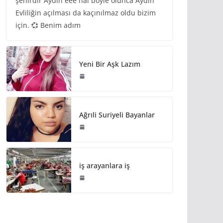
şehirdir Aydın eee hal böyle olunca Aydın
Evliliğin açılması da kaçınılmaz oldu bizim
için. 💞 Benim adım
Yeni Bir Aşk Lazım
Ağrıli Suriyeli Bayanlar
iş arayanlara iş