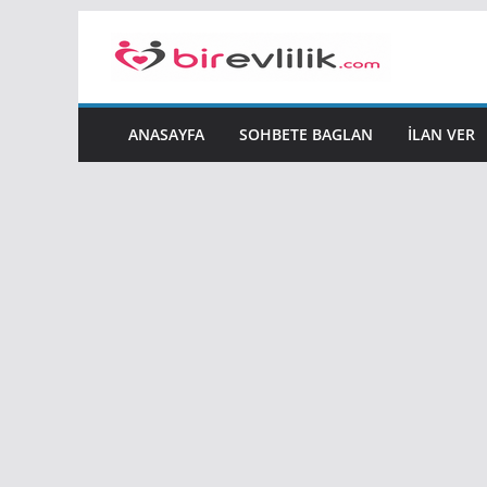
Skip
to
content
ANASAYFA
SOHBETE BAGLAN
İLAN VER