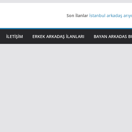
Son İlanlar
İstanbul arkadaş arı
AydınEvlilik
Yeni Bir Aşk Lazım
Ağrıli Suriyeli Bayanl
İLETIŞIM
ERKEK ARKADAŞ ILANLARI
BAYAN ARKADAS B
iş arayanlara iş