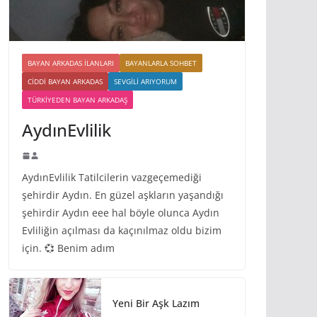
BAYAN ARKADAS ILANLARI
BAYANLARLA SOHBET
CIDDI BAYAN ARKADAS
SEVGILI ARIYORUM
TÜRKIYEDEN BAYAN ARKADAŞ
AydınEvlilik
AydınEvlilik Tatilcilerin vazgeçemediği
şehirdir Aydın. En güzel aşkların yaşandığı
şehirdir Aydın eee hal böyle olunca Aydın
Evliliğin açılması da kaçınılmaz oldu bizim
için. 💞 Benim adım
Yeni Bir Aşk Lazım