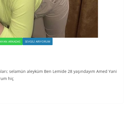
BAYAN ARKADAS
SEVGILI ARIYORUM
amları; selamün aleyküm Ben Lemide 28 yaşındayım Amed Yani
rum hiç