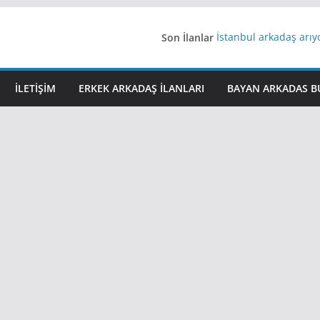
Son İlanlar
İstanbul arkadaş arı
AydınEvlilik
Yeni Bir Aşk Lazım
Ağrıli Suriyeli Bayanl
İLETIŞIM
ERKEK ARKADAŞ ILANLARI
BAYAN ARKADAS B
iş arayanlara iş