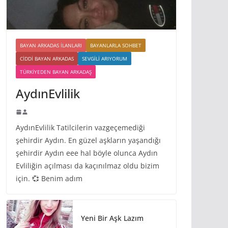
BAYAN ARKADAS ILANLARI
BAYANLARLA SOHBET
CIDDI BAYAN ARKADAS
SEVGILI ARIYORUM
TÜRKIYEDEN BAYAN ARKADAŞ
AydınEvlilik
AydınEvlilik Tatilcilerin vazgeçemediği
şehirdir Aydın. En güzel aşkların yaşandığı
şehirdir Aydın eee hal böyle olunca Aydın
Evliliğin açılması da kaçınılmaz oldu bizim
için. 💞 Benim adım
Yeni Bir Aşk Lazım