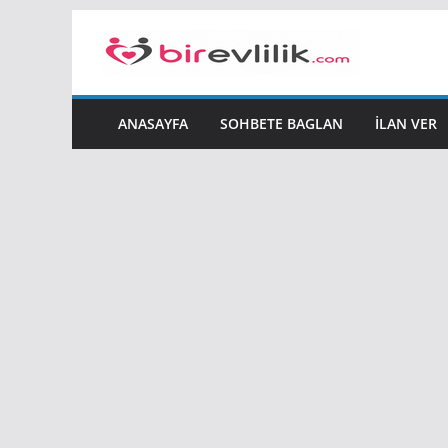
Skip
to
content
ANASAYFA
SOHBETE BAGLAN
İLAN VER