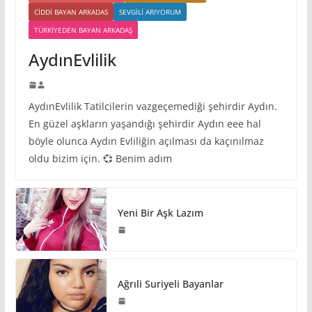
CIDDI BAYAN ARKADAS
SEVGILI ARIYORUM
TÜRKIYEDEN BAYAN ARKADAŞ
AydınEvlilik
AydınEvlilik Tatilcilerin vazgeçemediği şehirdir Aydın.
En güzel aşkların yaşandığı şehirdir Aydın eee hal
böyle olunca Aydın Evliliğin açılması da kaçınılmaz
oldu bizim için. 💞 Benim adım
Yeni Bir Aşk Lazım
Ağrıli Suriyeli Bayanlar