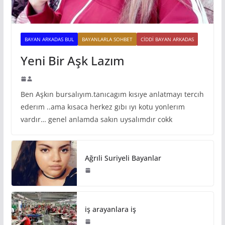
BAYAN ARKADAS BUL
BAYANLARLA SOHBET
CIDDI BAYAN ARKADAS
Yeni Bir Aşk Lazım
Ben Aşkın bursalıyım.tanıcagım kısıye anlatmayı tercıh
ederım ..ama kısaca herkez gıbı ıyı kotu yonlerım
vardır… genel anlamda sakın uysalımdır cokk
Ağrıli Suriyeli Bayanlar
iş arayanlara iş