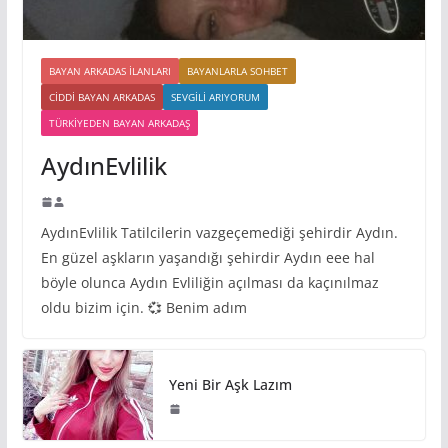
BAYAN ARKADAS ILANLARI
BAYANLARLA SOHBET
CIDDI BAYAN ARKADAS
SEVGILI ARIYORUM
TÜRKIYEDEN BAYAN ARKADAŞ
AydınEvlilik
AydınEvlilik Tatilcilerin vazgeçemediği şehirdir Aydın.
En güzel aşkların yaşandığı şehirdir Aydın eee hal
böyle olunca Aydın Evliliğin açılması da kaçınılmaz
oldu bizim için. 💞 Benim adım
Yeni Bir Aşk Lazım