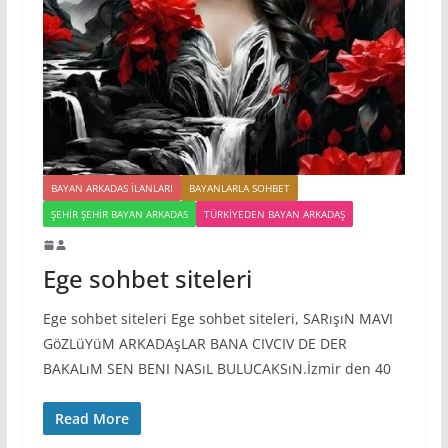
BAYAN ARKADAS ILANLARI
BAYANLARLA SOHBET
ŞEHIR ŞEHIR BAYAN ARKADAS
TÜRKIYEDEN BAYAN ARKADAŞ
Ege sohbet siteleri
Ege sohbet siteleri Ege sohbet siteleri, SARışıN MAVI
GöZLüYüM ARKADAşLAR BANA CIVCIV DE DER
BAKALıM SEN BENI NASıL BULUCAKSıN.İzmir den 40
Read More