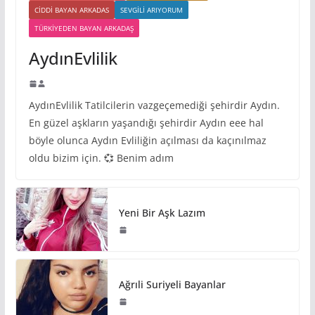
CIDDI BAYAN ARKADAS
SEVGILI ARIYORUM
TÜRKIYEDEN BAYAN ARKADAŞ
AydınEvlilik
AydınEvlilik Tatilcilerin vazgeçemediği şehirdir Aydın.
En güzel aşkların yaşandığı şehirdir Aydın eee hal
böyle olunca Aydın Evliliğin açılması da kaçınılmaz
oldu bizim için. 💞 Benim adım
Yeni Bir Aşk Lazım
Ağrıli Suriyeli Bayanlar