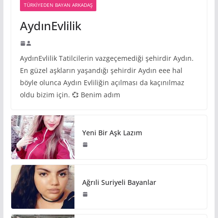
TÜRKIYEDEN BAYAN ARKADAŞ
AydınEvlilik
AydınEvlilik Tatilcilerin vazgeçemediği şehirdir Aydın.
En güzel aşkların yaşandığı şehirdir Aydın eee hal
böyle olunca Aydın Evliliğin açılması da kaçınılmaz
oldu bizim için. 💞 Benim adım
Yeni Bir Aşk Lazım
Ağrıli Suriyeli Bayanlar