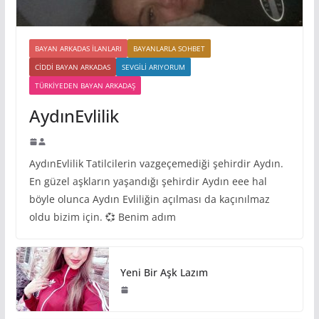
BAYAN ARKADAS ILANLARI
BAYANLARLA SOHBET
CIDDI BAYAN ARKADAS
SEVGILI ARIYORUM
TÜRKIYEDEN BAYAN ARKADAŞ
AydınEvlilik
AydınEvlilik Tatilcilerin vazgeçemediği şehirdir Aydın.
En güzel aşkların yaşandığı şehirdir Aydın eee hal
böyle olunca Aydın Evliliğin açılması da kaçınılmaz
oldu bizim için. 💞 Benim adım
Yeni Bir Aşk Lazım