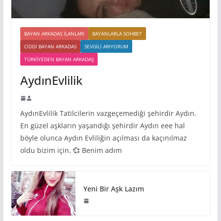
BAYAN ARKADAS ILANLARI
BAYANLARLA SOHBET
CIDDI BAYAN ARKADAS
SEVGILI ARIYORUM
TÜRKIYEDEN BAYAN ARKADAŞ
AydınEvlilik
AydınEvlilik Tatilcilerin vazgeçemediği şehirdir Aydın.
En güzel aşkların yaşandığı şehirdir Aydın eee hal
böyle olunca Aydın Evliliğin açılması da kaçınılmaz
oldu bizim için. 💞 Benim adım
Yeni Bir Aşk Lazım