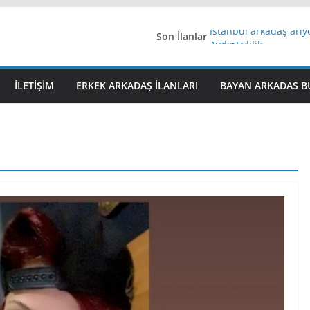
Son İlanlar
İstanbul arkadaş arı
AydınEvlilik
Yeni Bir Aşk Lazım
Ağrıli Suriyeli Bayanl
İLETIŞIM
ERKEK ARKADAŞ ILANLARI
BAYAN ARKADAS B
iş arayanlara iş