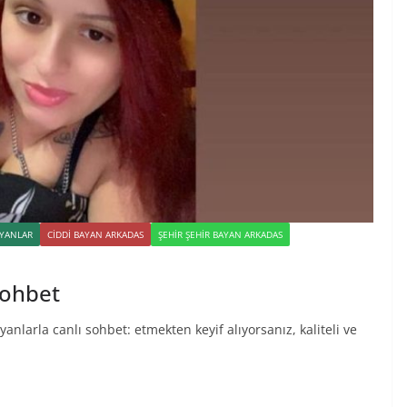
YANLAR
CIDDI BAYAN ARKADAS
ŞEHIR ŞEHIR BAYAN ARKADAS
sohbet
anlarla canlı sohbet: etmekten keyif alıyorsanız, kaliteli ve