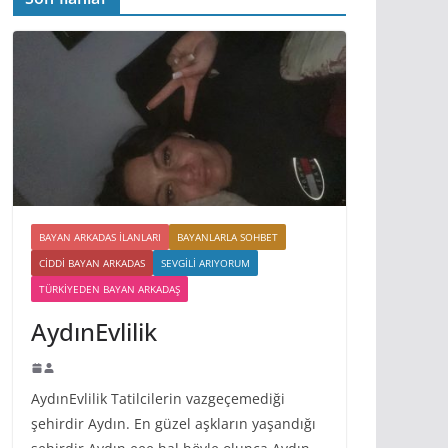
BAYAN ARKADAS ILANLARI
BAYANLARLA SOHBET
CIDDI BAYAN ARKADAS
SEVGILI ARIYORUM
TÜRKIYEDEN BAYAN ARKADAŞ
AydınEvlilik
AydınEvlilik Tatilcilerin vazgeçemediği
şehirdir Aydın. En güzel aşkların yaşandığı