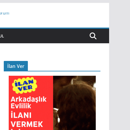
yorum
ar
UL
İlan Ver