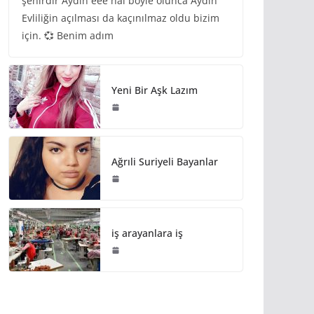
şehirdir Aydın eee hal böyle olunca Aydın
Evliliğin açılması da kaçınılmaz oldu bizim
için. 💞 Benim adım
Yeni Bir Aşk Lazım
Ağrıli Suriyeli Bayanlar
iş arayanlara iş