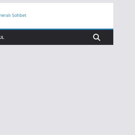
meralı Sohbet
UL