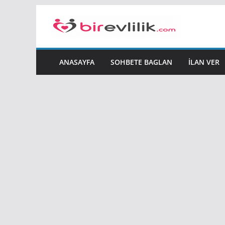
Skip
to
content
ANASAYFA
SOHBETE BAGLAN
İLAN VER