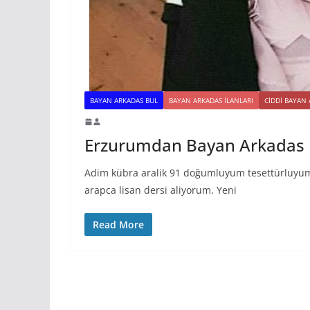
BAYAN ARKADAS BUL
BAYAN ARKADAS ILANLARI
CIDDI BAYAN
Erzurumdan Bayan Arkadas 
Adim kübra aralik 91 doğumluyum tesettürluyum 
arapca lisan dersi aliyorum. Yeni
Read More