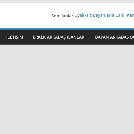
Son İlanlar
Üyeliksiz Bayanlarla Canlı Ka
Yeni Bir Aşk Lazım
Ağrıli Suriyeli Bayanlar
iş arayanlara iş
İLETIŞIM
ERKEK ARKADAŞ ILANLARI
BAYAN ARKADAS B
İstanbul arkadaş arıyorum