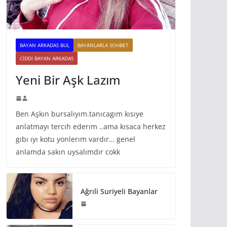
BAYAN ARKADAS BUL
BAYANLARLA SOHBET
CIDDI BAYAN ARKADAS
Yeni Bir Aşk Lazım
Ben Aşkın bursalıyım.tanıcagım kısıye
anlatmayı tercıh ederım ..ama kısaca herkez
gıbı ıyı kotu yonlerım vardır… genel
anlamda sakın uysalımdır cokk
Ağrıli Suriyeli Bayanlar