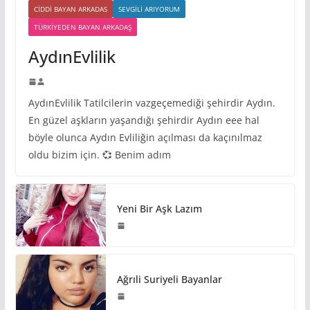
CIDDI BAYAN ARKADAS
SEVGILI ARIYORUM
TÜRKIYEDEN BAYAN ARKADAŞ
AydınEvlilik
AydınEvlilik Tatilcilerin vazgeçemediği şehirdir Aydın.
En güzel aşkların yaşandığı şehirdir Aydın eee hal
böyle olunca Aydın Evliliğin açılması da kaçınılmaz
oldu bizim için. 💞 Benim adım
Yeni Bir Aşk Lazım
Ağrıli Suriyeli Bayanlar