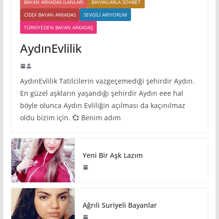
BAYAN ARKADAS ILANLARI
BAYANLARLA SOHBET
CIDDI BAYAN ARKADAS
SEVGILI ARIYORUM
TÜRKIYEDEN BAYAN ARKADAŞ
AydınEvlilik
AydınEvlilik Tatilcilerin vazgeçemediği şehirdir Aydın.
En güzel aşkların yaşandığı şehirdir Aydın eee hal
böyle olunca Aydın Evliliğin açılması da kaçınılmaz
oldu bizim için. 💞 Benim adım
Yeni Bir Aşk Lazım
Ağrıli Suriyeli Bayanlar