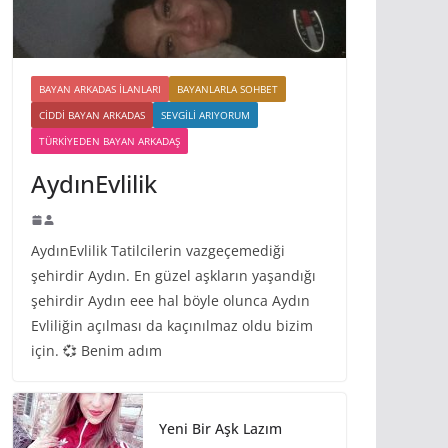
BAYAN ARKADAS ILANLARI
BAYANLARLA SOHBET
CIDDI BAYAN ARKADAS
SEVGILI ARIYORUM
TÜRKIYEDEN BAYAN ARKADAŞ
AydınEvlilik
AydınEvlilik Tatilcilerin vazgeçemediği
şehirdir Aydın. En güzel aşkların yaşandığı
şehirdir Aydın eee hal böyle olunca Aydın
Evliliğin açılması da kaçınılmaz oldu bizim
için. 💞 Benim adım
Yeni Bir Aşk Lazım