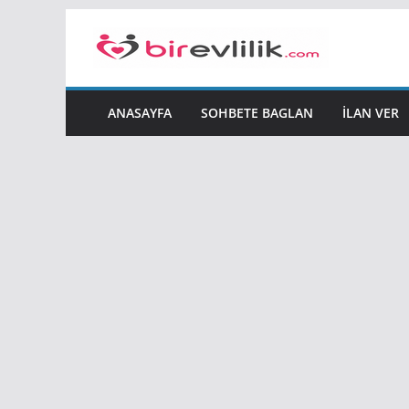
Skip
to
content
ANASAYFA
SOHBETE BAGLAN
İLAN VER