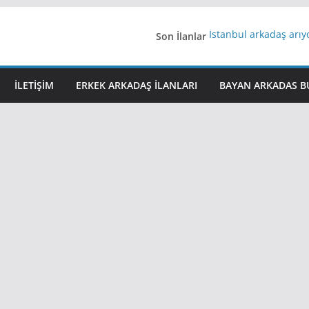
Son İlanlar
İstanbul arkadaş arı
AydınEvlilik
Yeni Bir Aşk Lazım
Ağrıli Suriyeli Bayanl
İLETIŞIM
ERKEK ARKADAŞ ILANLARI
BAYAN ARKADAS B
iş arayanlara iş