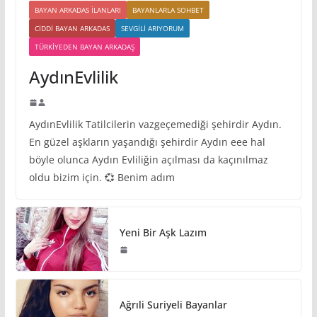
BAYAN ARKADAS ILANLARI
BAYANLARLA SOHBET
CIDDI BAYAN ARKADAS
SEVGILI ARIYORUM
TÜRKIYEDEN BAYAN ARKADAŞ
AydınEvlilik
AydınEvlilik Tatilcilerin vazgeçemediği şehirdir Aydın.
En güzel aşkların yaşandığı şehirdir Aydın eee hal
böyle olunca Aydın Evliliğin açılması da kaçınılmaz
oldu bizim için. 💞 Benim adım
Yeni Bir Aşk Lazım
Ağrıli Suriyeli Bayanlar