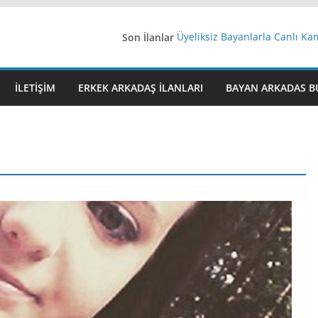
Son İlanlar
Üyeliksiz Bayanlarla Canlı Ka
Yeni Bir Aşk Lazım
Ağrıli Suriyeli Bayanlar
iş arayanlara iş
İLETIŞIM
ERKEK ARKADAŞ ILANLARI
BAYAN ARKADAS B
İstanbul arkadaş arıyorum