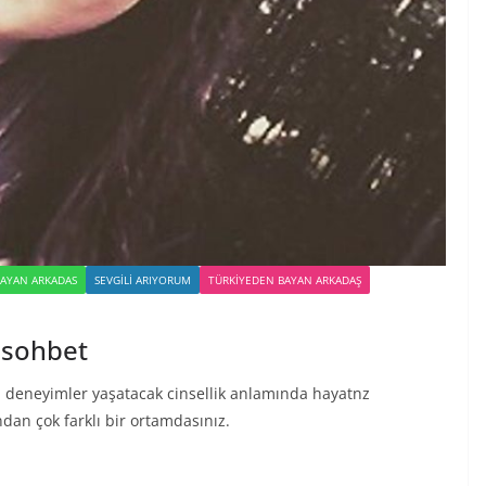
BAYAN ARKADAS
SEVGILI ARIYORUM
TÜRKIYEDEN BAYAN ARKADAŞ
 sohbet
i deneyimler yaşatacak cinsellik anlamında hayatnz
dan çok farklı bir ortamdasınız.