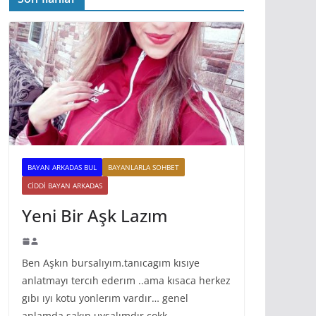
BAYAN ARKADAS BUL
BAYANLARLA SOHBET
CIDDI BAYAN ARKADAS
Yeni Bir Aşk Lazım
Ben Aşkın bursalıyım.tanıcagım kısıye
anlatmayı tercıh ederım ..ama kısaca herkez
gıbı ıyı kotu yonlerım vardır… genel
anlamda sakın uysalımdır cokk