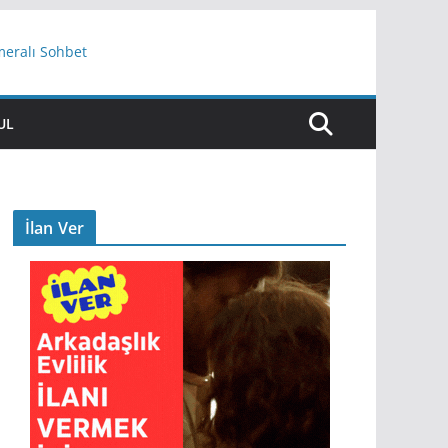
meralı Sohbet
UL
İlan Ver