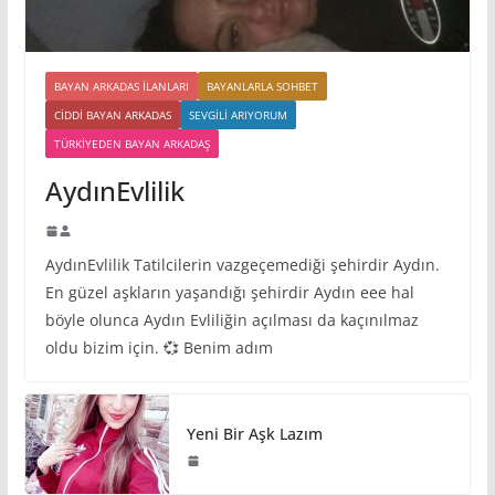
BAYAN ARKADAS ILANLARI
BAYANLARLA SOHBET
CIDDI BAYAN ARKADAS
SEVGILI ARIYORUM
TÜRKIYEDEN BAYAN ARKADAŞ
AydınEvlilik
AydınEvlilik Tatilcilerin vazgeçemediği şehirdir Aydın.
En güzel aşkların yaşandığı şehirdir Aydın eee hal
böyle olunca Aydın Evliliğin açılması da kaçınılmaz
oldu bizim için. 💞 Benim adım
Yeni Bir Aşk Lazım