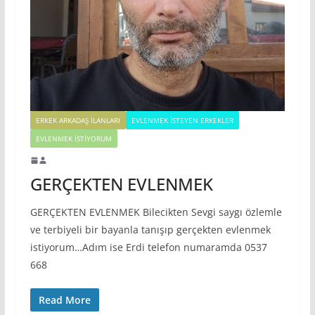
ERKEK ARKADAŞ ILANLARI
EVLENMEK İSTEYEN ERKEKLER
EVLENMEK İSTIYORUM
GERÇEKTEN EVLENMEK
GERÇEKTEN EVLENMEK Bilecikten Sevgi saygı özlemle
ve terbiyeli bir bayanla tanışıp gerçekten evlenmek
istiyorum…Adım ise Erdi telefon numaramda 0537
668
Read More