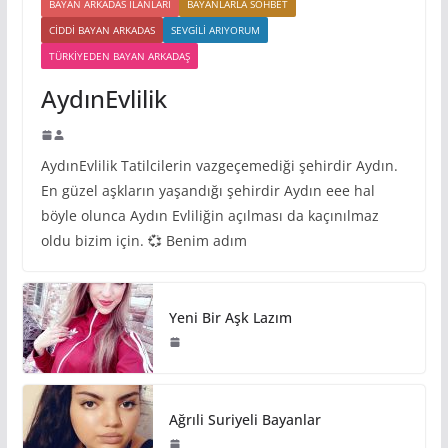
BAYAN ARKADAS ILANLARI
BAYANLARLA SOHBET
CIDDI BAYAN ARKADAS
SEVGILI ARIYORUM
TÜRKIYEDEN BAYAN ARKADAŞ
AydınEvlilik
AydınEvlilik Tatilcilerin vazgeçemediği şehirdir Aydın.
En güzel aşkların yaşandığı şehirdir Aydın eee hal
böyle olunca Aydın Evliliğin açılması da kaçınılmaz
oldu bizim için. 💞 Benim adım
Yeni Bir Aşk Lazım
Ağrıli Suriyeli Bayanlar