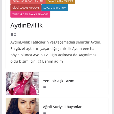
BAYAN ARKADAS ILANLARI
BAYANLARLA SOHBET
CIDDI BAYAN ARKADAS
SEVGILI ARIYORUM
TÜRKIYEDEN BAYAN ARKADAŞ
AydınEvlilik
AydınEvlilik Tatilcilerin vazgeçemediği şehirdir Aydın.
En güzel aşkların yaşandığı şehirdir Aydın eee hal
böyle olunca Aydın Evliliğin açılması da kaçınılmaz
oldu bizim için. 💞 Benim adım
Yeni Bir Aşk Lazım
Ağrıli Suriyeli Bayanlar